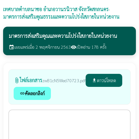
เทศบาลตำบลนาซอ
อำเภอวานรนิวาส จังหวัดสกลนคร
›
มาตรการส่งเสริมคุณธรรมและความโปร่งใสภายในหน่วยงาน
มาตรการส่งเสริมคุณและความโปร่งใสภายในหน่วยงาน
เผยแพร่เมื่อ 2 พฤศจิกายน 2563
เปิดอ่าน 178 ครั้ง
event
visibility
ไฟล์เอกสาร
attach_file
ดาวน์โหลด
zwB1cN5Wed70723.pdf
file_download
คัดลอกลิงก์
link