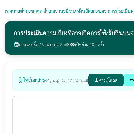
เทศบาลตำบลนาซอ
อำเภอวานรนิวาส จังหวัดสกลนคร
›
การประเมินคว
การประเมินความเสี่ยงที่อาจเกิดการให้/รับสิ
เผยแพร่เมื่อ 19 เมษายน 2568
เปิดอ่าน 105 ครั้ง
event
visibility
ไฟล์เอกสาร
attach_file
ดาวน์โหลด
R6yuzq3Sun125556.pdf
file_download
lin