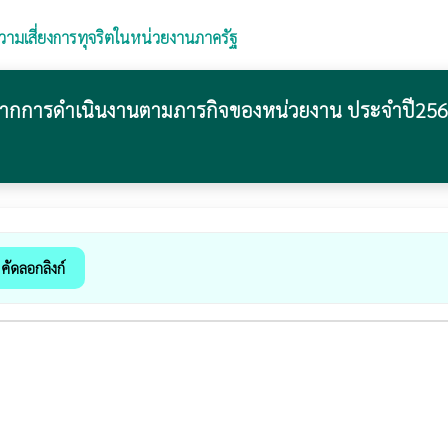
ามเสี่ยงการทุจริตในหน่วยงานภาครัฐ
นบนจากการดำเนินงานตามภารกิจของหน่วยงาน ประจำปี25
คัดลอกลิงก์
k