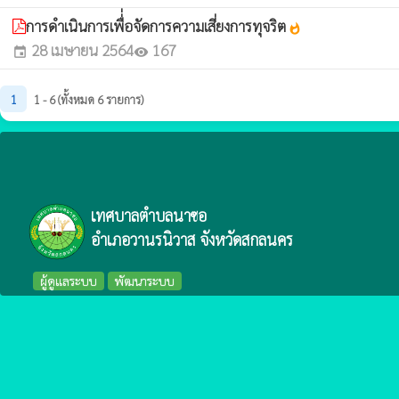
การดำเนินการเพื่่อจัดการความเสี่ยงการทุจริต
whatshot
28 เมษายน 2564
167
event
visibility
1
1 - 6 (ทั้งหมด 6 รายการ)
เทศบาลตำบลนาซอ
อำเภอวานรนิวาส จังหวัดสกลนคร
ผู้ดูแลระบบ
พัฒนาระบบ