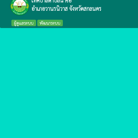
เทศบาลตำบลนาซอ
อำเภอวานรนิวาส จังหวัดสกลนคร
ผู้ดูแลระบบ
พัฒนาระบบ