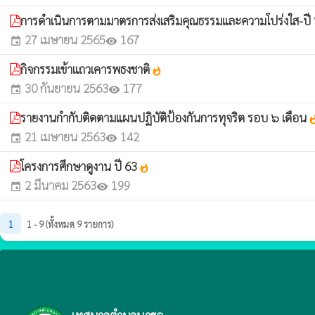
การดำเนินการตามมาตรการส่งเสริมคุณธรรมและความโปร่งใส-ป
27 เมษายน 2565
167
event
visibility
กิจกรรมเข้าแถวเคารพธงชาติ
whatshot
30 กันยายน 2563
177
event
visibility
รายงานกำกับติดตามแผนปฏิบัติป้องกันการทุจริต รอบ ๖ เดือน
whats
21 เมษายน 2563
142
event
visibility
โครงการศึกษาดูงาน ปี 63
whatshot
2 มีนาคม 2563
199
event
visibility
1
1 - 9 (ทั้งหมด 9 รายการ)